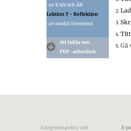
-av KAN och ÄR
Lad
Lektion 7 - Reflektion
Skr
-av modul Inventera
Tit
Att ladda ner:
Gå 
PDF -arbetsbok
Integritetspolicy och
E-po