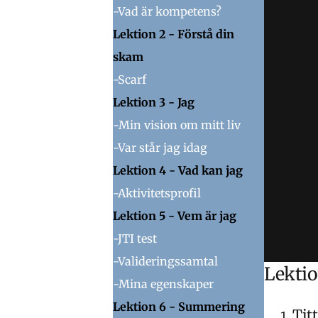
-Vad är kompetens?
Lektion 2 - Förstå din
skam
-Scarf
Lektion 3 - Jag
-Min vision om mitt liv
-Var står jag idag
Lektion 4 - Vad kan jag
-Aktivitetsprofil
Lektion 5 - Vem är jag
-JTI test
-Valideringssamtal
Lektio
-Mina egenskaper
Lektion 6 - Summering
Tit