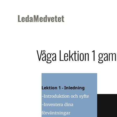
Skip
Skip
Skip
to
to
to
LedaMedvetet
primary
main
footer
navigation
content
Våga Lektion 1 ga
VÅGA
Lektion 1 - Inledning
-Introduktion och syfte
-Inventera dina
förväntningar