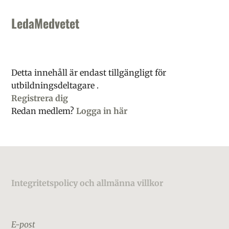
Skip
Skip
Skip
to
to
to
LedaMedvetet
primary
main
footer
navigation
content
Detta innehåll är endast tillgängligt för
utbildningsdeltagare .
Registrera dig
Redan medlem?
Logga in här
Footer
Integritetspolicy och allmänna villkor
E-post