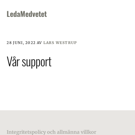
Skip
Skip
Skip
to
to
to
LedaMedvetet
primary
main
footer
navigation
content
28 JUNI, 2022
AV
LARS WESTRUP
Vår support
Footer
Integritetspolicy och allmänna villkor