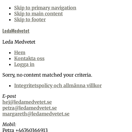
Skip to primary navigation
Skip to main content
Skip to footer
LedaMedvetet
Leda Medvetet
Hem
Kontakta oss
Logga in
Sorry, no content matched your criteria.
lars
Footer
Integritetspolicy och allmänna villkor
Westrup
E-post
hej@ledamedvetet.se
petra@ledamedvetet.se
margareth@ledamedvetet.se
Mobil:
Petra +46760366913