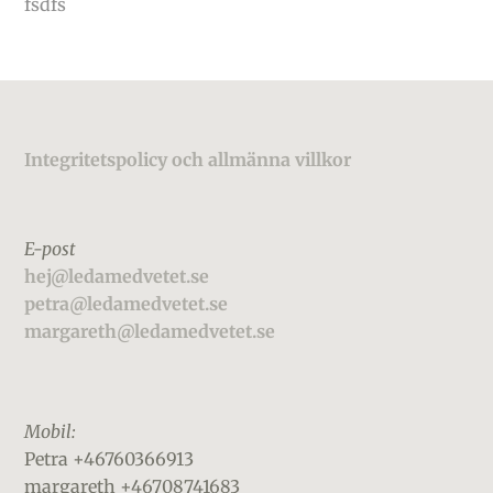
fsdfs
Footer
Integritetspolicy och allmänna villkor
E-post
hej@ledamedvetet.se
petra@ledamedvetet.se
margareth@ledamedvetet.se
Mobil:
Petra +46760366913
margareth +46708741683