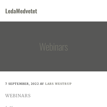
Skip
Skip
Skip
to
to
to
LedaMedvetet
primary
main
footer
navigation
content
Webinars
7 SEPTEMBER, 2022
AV
LARS WESTRUP
WEBINARS