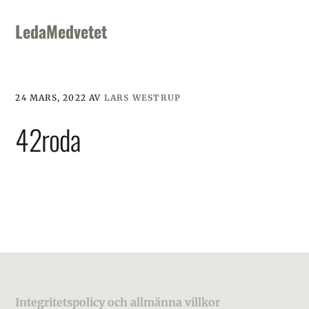
Skip
Skip
Skip
to
to
to
LedaMedvetet
primary
main
footer
navigation
content
24 MARS, 2022
AV
LARS WESTRUP
42roda
Footer
Integritetspolicy och allmänna villkor