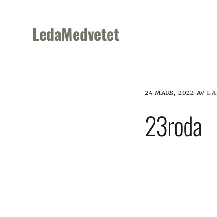
Skip
Skip
Skip
to
to
to
LedaMedvetet
primary
main
footer
navigation
content
24 MARS, 2022
AV
LA
23roda