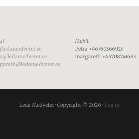
st
Mobil:
@ledamedvetet.se
Petra +46760366913
ra@ledamedvetet.se
margareth +46708741683
gareth@ledamedvetet.se
Leda Medvetet · Copyright © 2026 ·
Log in