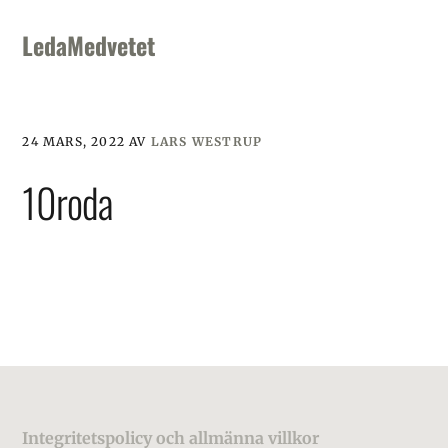
Skip
Skip
Skip
to
to
to
LedaMedvetet
primary
main
footer
navigation
content
24 MARS, 2022
AV
LARS WESTRUP
10roda
Footer
Integritetspolicy och allmänna villkor