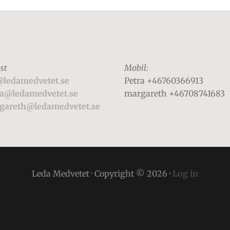
st
Mobil:
@ledamedvetet.se
Petra +46760366913
ra@ledamedvetet.se
margareth +46708741683
gareth@ledamedvetet.se
Leda Medvetet · Copyright © 2026 ·
Log in