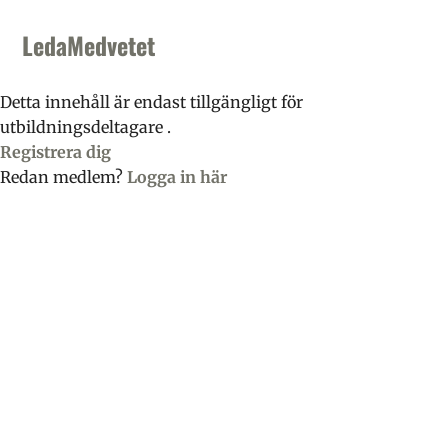
Skip
Skip
Skip
to
to
to
LedaMedvetet
primary
main
footer
navigation
content
Detta innehåll är endast tillgängligt för
utbildningsdeltagare .
Registrera dig
Redan medlem?
Logga in här