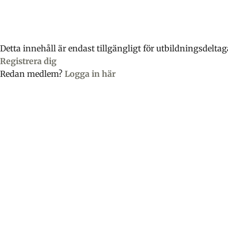
Skip
Skip
Skip
to
to
to
primary
main
footer
navigation
content
Detta innehåll är endast tillgängligt för utbildningsdeltag
Registrera dig
Redan medlem?
Logga in här