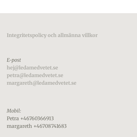
Footer
Integritetspolicy och allmänna villkor
E-post
hej@ledamedvetet.se
petra@ledamedvetet.se
margareth@ledamedvetet.se
Mobil:
Petra +46760366913
margareth +46708741683