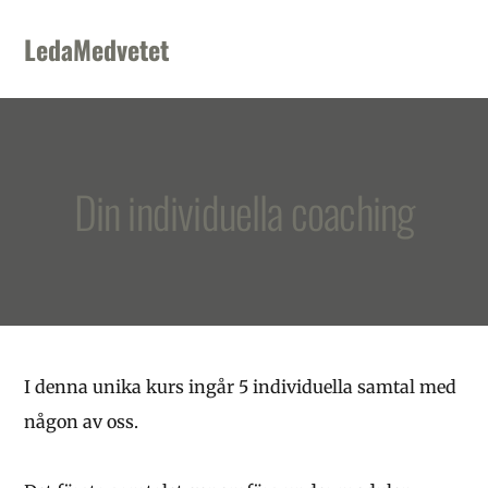
Skip
Skip
Skip
to
to
to
LedaMedvetet
primary
main
footer
navigation
content
Din individuella coaching
I denna unika kurs ingår 5 individuella samtal med
någon av oss.