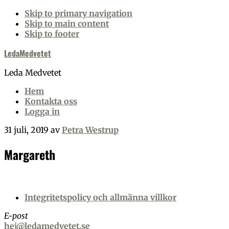
Skip to primary navigation
Skip to main content
Skip to footer
LedaMedvetet
Leda Medvetet
Hem
Kontakta oss
Logga in
31 juli, 2019
av
Petra Westrup
Margareth
Footer
Integritetspolicy och allmänna villkor
E-post
hej@ledamedvetet.se