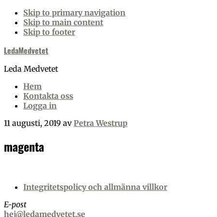
Skip to primary navigation
Skip to main content
Skip to footer
LedaMedvetet
Leda Medvetet
Hem
Kontakta oss
Logga in
11 augusti, 2019
av
Petra Westrup
magenta
Footer
Integritetspolicy och allmänna villkor
E-post
hej@ledamedvetet.se