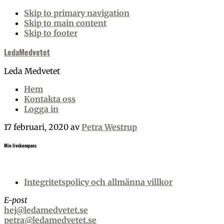
Skip to primary navigation
Skip to main content
Skip to footer
LedaMedvetet
Leda Medvetet
Hem
Kontakta oss
Logga in
17 februari, 2020
av
Petra Westrup
Min livskompass
Footer
Integritetspolicy och allmänna villkor
E-post
hej@ledamedvetet.se
petra@ledamedvetet.se